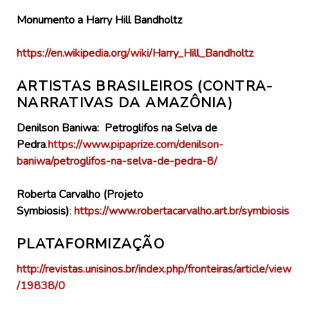
Monumento a Harry Hill Bandholtz
https://en.wikipedia.org/wiki/Harry_Hill_Bandholtz
ARTISTAS BRASILEIROS (CONTRA-
NARRATIVAS DA AMAZÔNIA)
Denilson Baniwa: Petroglifos na Selva de
Pedra
.
https://www.pipaprize.com/denilson-
baniwa/petroglifos-na-selva-de-pedra-8/
Roberta Carvalho (Projeto
Symbiosis)
:
https://www.robertacarvalho.art.br/symbiosis
PLATAFORMIZAÇÃO
http://revistas.unisinos.br/index.php/fronteiras/article/view
/19838/0