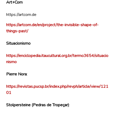
Art+Com
1
https://artcom.de
https://artcom.de/en/project/the-invisible-shape-of-
things-past/
Situacionismo
https://enciclopedia.itaucultural.org.br/termo3654/situacio
nismo
Pierre Nora
:
https://revistas.pucsp.br/index.php/revph/article/view/121
01
Stolpersteine (Pedras de Tropeçar)
: