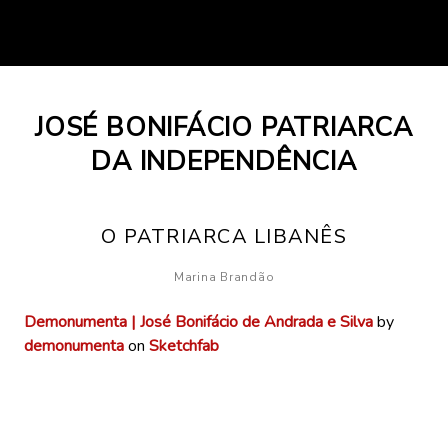
2
JOSÉ BONIFÁCIO PATRIARCA
0
d
DA INDEPENDÊNCIA
e
a
g
O PATRIARCA LIBANÊS
o
s
Marina Brandão
t
o
Demonumenta | José Bonifácio de Andrada e Silva
by
d
demonumenta
on
Sketchfab
e
2
Situado na Praça do Patriarca, o monumento a José
0
Bonifácio foi encomendado para a celebração do
2
Sesquicentenário da Independência do Brasil em São