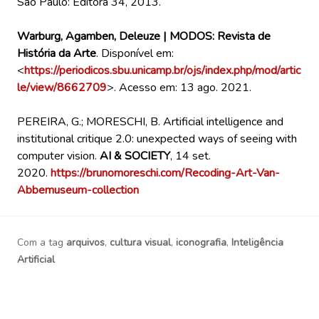
São Paulo: Editora 34, 2013.
Warburg, Agamben, Deleuze | MODOS: Revista de
História da Arte
. Disponível em:
<
https://periodicos.sbu.unicamp.br/ojs/index.php/mod/artic
le/view/8662709
>. Acesso em: 13 ago. 2021.
PEREIRA, G.; MORESCHI, B. Artificial intelligence and
institutional critique 2.0: unexpected ways of seeing with
computer vision.
AI & SOCIETY
, 14 set.
2020.
https://brunomoreschi.com/Recoding-Art-Van-
Abbemuseum-collection
Com a tag
arquivos
,
cultura visual
,
iconografia
,
Inteligência
Artificial