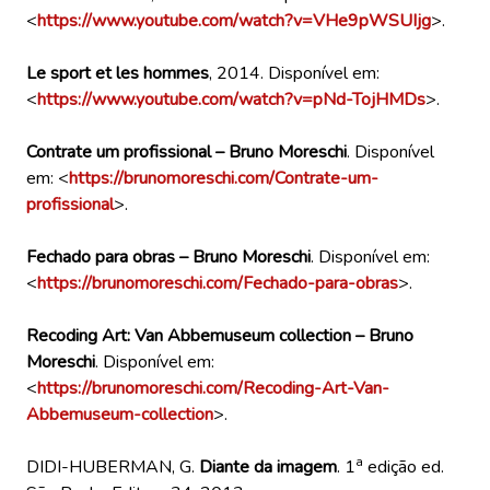
<
https://www.youtube.com/watch?v=VHe9pWSUIjg
>.
Le sport et les hommes
, 2014. Disponível em:
<
https://www.youtube.com/watch?v=pNd-TojHMDs
>.
Contrate um profissional – Bruno Moreschi
. Disponível
em: <
https://brunomoreschi.com/Contrate-um-
profissional
>.
Fechado para obras – Bruno Moreschi
. Disponível em:
<
https://brunomoreschi.com/Fechado-para-obras
>.
Recoding Art: Van Abbemuseum collection – Bruno
Moreschi
. Disponível em:
<
https://brunomoreschi.com/Recoding-Art-Van-
Abbemuseum-collection
>.
a
DIDI-HUBERMAN, G.
Diante da imagem
. 1
edição ed.