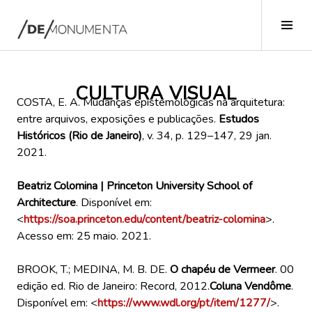
Pular
para
Alte
o
late
conteúdo
1
CULTURA VISUAL
3
COSTA, E. A. Mudanças epistemológicas na arquitetura:
d
entre arquivos, exposições e publicações.
Estudos
e
Históricos (Rio de Janeiro)
, v. 34, p. 129–147, 29 jan.
a
2021.
g
o
Beatriz Colomina | Princeton University School of
s
Architecture
. Disponível em:
t
<
https://soa.princeton.edu/content/beatriz-colomina
>.
o
Acesso em: 25 maio. 2021.
d
e
BROOK, T.; MEDINA, M. B. DE.
O chapéu de Vermeer
. 00
2
edição ed. Rio de Janeiro: Record, 2012.
Coluna Vendôme
.
0
Disponível em: <
https://www.wdl.org/pt/item/1277/
>.
2