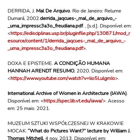
1
DERRIDA, J.
Mal De Arquivo
. Rio de Janeiro: Relume
Dumará, 2002.
derrida_jaqcues-_mal_de_arquivo_-
_uma_impressc3a3o_freudiana.pdf
. , [s.d.]. Disponível em:
<
https://edisciplinas.usp.br/pluginfile.php/130871/mod_r
esource/content/1/derrida_jaqcues-_mal_de_arquivo_-
_uma_impressc3a3o_freudiana.pdf
>.
DOXA E EPISTEME.
A CONDIÇÃO HUMANA
HANNAH ARENDT RESUMO
, 2020. Disponível em:
<
https://www.youtube.com/watch?v=lio5LulgmIo
>.
International Archive of Women in Architecture (IAWA)
.
Disponível em: <
https://spec.lib.vt.edu/iawa/
>. Acesso
em: 25 maio. 2021.
MUZEUM SZTUKI WSPÓŁCZESNEJ W KRAKOWIE
MOCAK.
“What do Pictures Want?” lecture by William J.
Thomas Mitchell
, 4 nov. 2013. Disponível em: