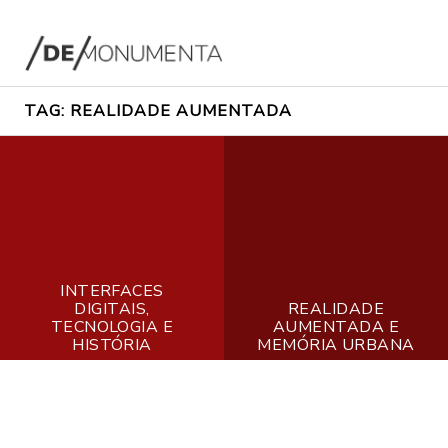
Pular
para
o
conteúdo
TAG:
REALIDADE AUMENTADA
1
INTERFACES
1
3
DIGITAIS,
REALIDADE
2
d
TECNOLOGIA E
AUMENTADA E
d
HISTÓRIA
MEMÓRIA URBANA
e
e
a
a
g
g
o
o
s