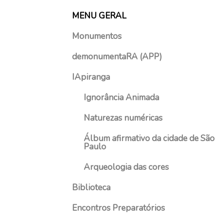
s
MENU GERAL
t
o
Monumentos
d
e
demonumentaRA (APP)
2
IApiranga
0
2
Ignorância Animada
1
Naturezas numéricas
Álbum afirmativo da cidade de São
Paulo
Arqueologia das cores
Biblioteca
Encontros Preparatórios