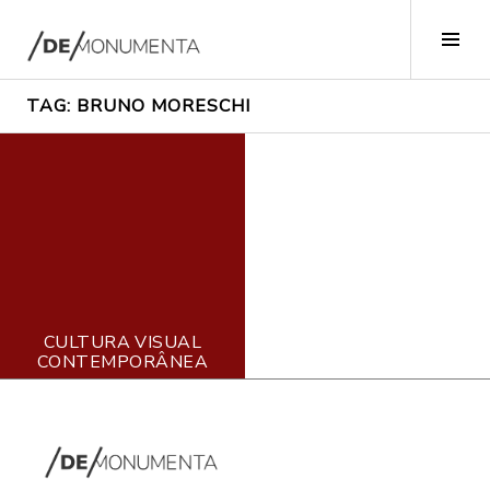
Pular
para
Alte
o
late
conteúdo
TAG:
BRUNO MORESCHI
1
CULTURA VISUAL
4
CONTEMPORÂNEA
d
e
a
g
o