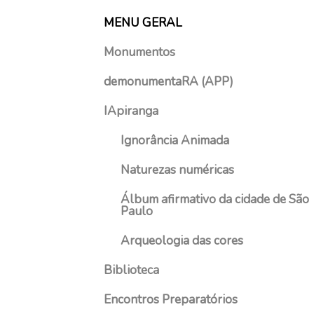
o
t
MENU GERAL
s
o
t
d
Monumentos
o
e
d
demonumentaRA (APP)
2
e
0
2
IApiranga
2
0
2
Ignorância Animada
2
1
Naturezas numéricas
Álbum afirmativo da cidade de São
Paulo
Arqueologia das cores
Biblioteca
Encontros Preparatórios