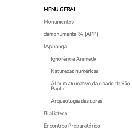
s
MENU GERAL
t
o
Monumentos
d
e
demonumentaRA (APP)
2
IApiranga
0
2
Ignorância Animada
1
Naturezas numéricas
Álbum afirmativo da cidade de São
Paulo
Arqueologia das cores
Biblioteca
Encontros Preparatórios