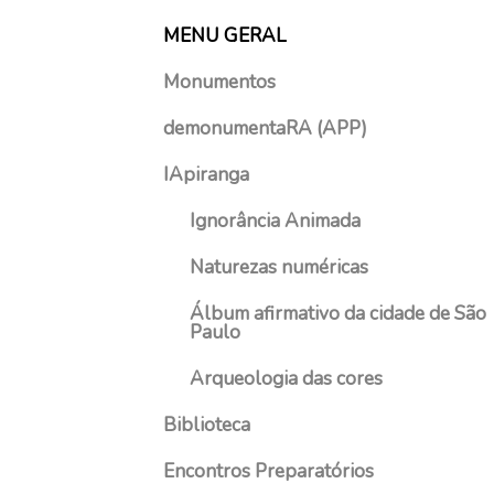
s
MENU GERAL
t
o
Monumentos
d
e
demonumentaRA (APP)
2
IApiranga
0
2
Ignorância Animada
1
Naturezas numéricas
Álbum afirmativo da cidade de São
Paulo
Arqueologia das cores
Biblioteca
Encontros Preparatórios