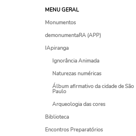
o
MENU GERAL
s
t
Monumentos
o
d
demonumentaRA (APP)
e
2
IApiranga
0
Ignorância Animada
2
1
Naturezas numéricas
Álbum afirmativo da cidade de São
Paulo
Arqueologia das cores
Biblioteca
Encontros Preparatórios