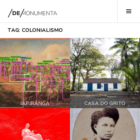
Pular
para
Alte
o
late
conteúdo
TAG:
COLONIALISMO
2
2
IAPIRANGA
CASA DO GRITO
0
0
d
d
e
e
a
a
g
g