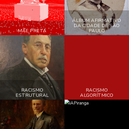
o
o
s
s
1
t
t
ÁLBUM AFIRMATIVO
4
o
o
DA CIDADE DE SÃO
2
d
MÃE PRETA
d
PAULO
d
0
e
e
e
d
a
2
2
e
g
0
0
a
o
2
2
g
s
2
2
o
t
s
o
t
d
3
2
o
RACISMO
RACISMO
e
0
4
ESTRUTURAL
d
ALGORÍTMICO
2
d
d
e
0
e
e
2
2
s
s
0
2
e
e
2
t
t