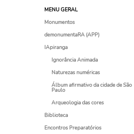
s
MENU GERAL
t
o
Monumentos
d
e
demonumentaRA (APP)
2
IApiranga
0
2
Ignorância Animada
1
Naturezas numéricas
Álbum afirmativo da cidade de São
Paulo
Arqueologia das cores
Biblioteca
Encontros Preparatórios